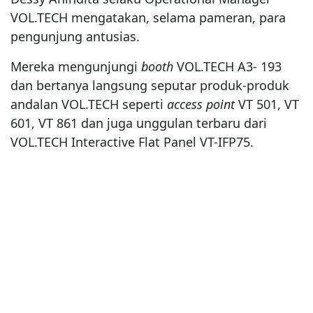
VOL.TECH mengatakan, selama pameran, para
pengunjung antusias.
Mereka mengunjungi
booth
VOL.TECH A3- 193
dan bertanya langsung seputar produk-produk
andalan VOL.TECH seperti
access point
VT 501, VT
601, VT 861 dan juga unggulan terbaru dari
VOL.TECH Interactive Flat Panel VT-IFP75.
“Selain itu VOL.TECH juga tengah aktif
mengadakan serangkaian pelatihan
bersertifikasi bagi teknisi jaringan, pengunjung
juga dapat mendaftar dan mendapatkan
informasi langsung oleh tim VOL.TECH di IIXS,”
ungkap Dessy, Rabu (14/8).
Melalui keikutsertaan dalam event IIXS kali ini,